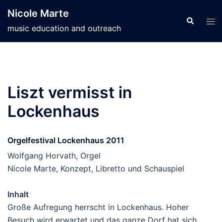
Skip
Nicole Marte
to
Search
Tog
music education and outreach
content
men
Liszt vermisst in
Lockenhaus
Orgelfestival Lockenhaus 2011
Wolfgang Horvath, Orgel
Nicole Marte, Konzept, Libretto und Schauspiel
Inhalt
Große Aufregung herrscht in Lockenhaus. Hoher
Besuch wird erwartet und das ganze Dorf hat sich