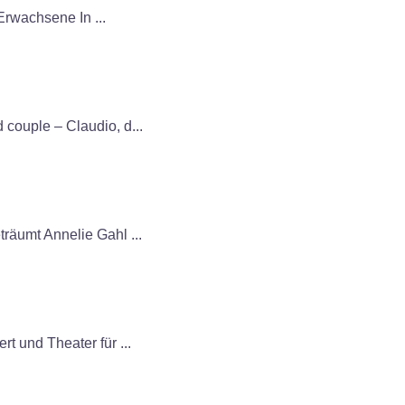
Erwachsene In ...
 couple – Claudio, d...
räumt Annelie Gahl ...
t und Theater für ...