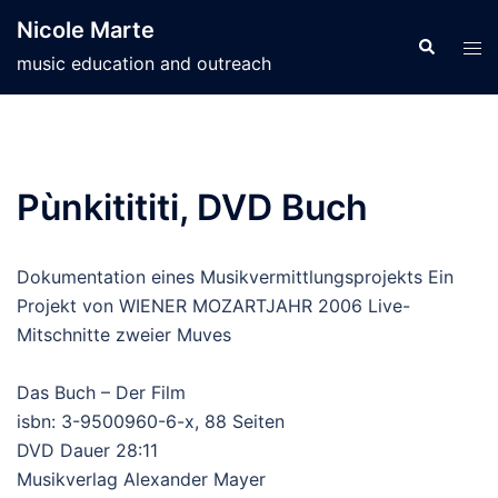
Skip
Nicole Marte
to
Search
Tog
music education and outreach
content
men
Pùnkitititi, DVD Buch
Dokumentation eines Musikvermittlungsprojekts Ein
Projekt von WIENER MOZARTJAHR 2006 Live-
Mitschnitte zweier Muves
Das Buch – Der Film
isbn: 3-9500960-6-x, 88 Seiten
DVD Dauer 28:11
Musikverlag Alexander Mayer